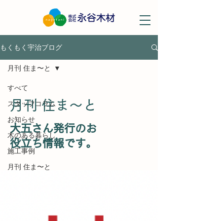
もくもく宇治ブログ
月刊 住ま〜と
すべて
月刊 住ま〜と
スタッフコラム
お知らせ
大五さん発行のお
木のある暮らし
役立ち情報です。
施工事例
月刊 住ま〜と