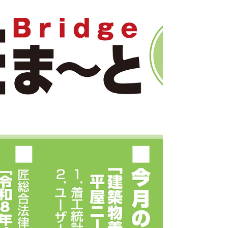
永谷木材からのお知らせです。月刊「住ま〜と
Bridge」6月号が発行されましたので、 ご紹介いた
します。 住ま〜とBridge 6月号 今月号のポイント
今月のトピックス：中東情勢の影響で、建設資材
の「価格高騰」や「供給不安」が続いています。
今月のテーマ：2026年の経済産業省・環境省の
ZEH補助事業。新築／集合／既存住宅の枠組みを整
理。 法律基礎知識：ナフサショック等で防水材が
不足し、雨漏り補修が物理的にできない場合の
「責任」と「契約対応」。 表紙の見出し 今月のト
ピックス 今月のテーマ：「2026年の経済産業省と
環境省のZEH補助事業」 新築戸建ZEH 新築集合
ZEH-M 既存住宅 匠総合法律事務所の法律基礎知
識：「ナフサショックによって防水材が不足し、
雨漏り補修ができない場合」（秋野弁護士） 今月
のトピックス 全国調査のアンケート結果として、
アスファルト類や塩ビ管、外装用塗料などで「高
騰している」と感じる業者が多い、という状況が
紹介されています。背景には、資材価格だけでな
く、供給不足や納期遅れもあるため、見積・工
程・代替材の検討がより重