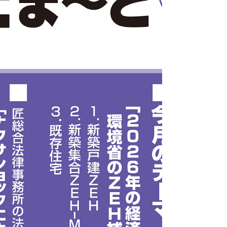
ックス 今月のテーマ：「今後の金利上昇と住宅ロ
ーン」 住宅を含む物価高騰に伴う変化 利用する住
宅ローンの金利タイプ 今後の金利見通しなど 匠総
合法律事務所の法律基礎知識：「ナフサショック
以降、住宅価格が更に上がるという営業トークの
リスク」（秋野弁護士） 今月のトピックス 中東情
勢の影響などにより、建材・設備だけでなく、家
計にも影響が広がっていることが紹介されていま
す。特に電気代の高騰については、危機感を持つ
人が一定数いる一方、まだ具体的な行動に移して
いない人も多いようです。 また、太陽光・蓄電池