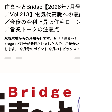
スタッフ
7月8日
読了時間: 2分
住ま〜とBridge【2026年7月号
／Vol.213】電気代高騰への意識
／今後の金利上昇と住宅ローン
／営業トークの注意点
永谷木材からのお知らせです。月刊「住ま〜と
Bridge」7月号が発行されましたので、ご紹介いた
します。 今月号のポイント 今月のトピックス：電
気代高騰への不安と、「電気代を賢く管理できる
住宅」への関心が紹介されています。 今月のテー
マ：今後の金利上昇と住宅ローン。物価高・金利
上昇が、住宅取得やローン選びに与える影響を整
理しています。 法律基礎知識：住宅価格が「必ず
上がる」といった営業トークには、法的なリスク
があるという内容です。 表紙の見出し 今月のトピ