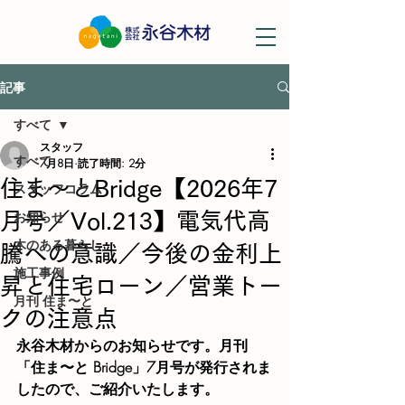
記事
すべて
スタッフ
すべて
7月8日
読了時間: 2分
住ま〜とBridge【2026年7
スタッフコラム
お知らせ
月号／Vol.213】電気代高
木のある暮らし
騰への意識／今後の金利上
施工事例
昇と住宅ローン／営業トー
月刊 住ま〜と
クの注意点
永谷木材からのお知らせです。月刊
「住ま〜と Bridge」7月号が発行されま
したので、ご紹介いたします。