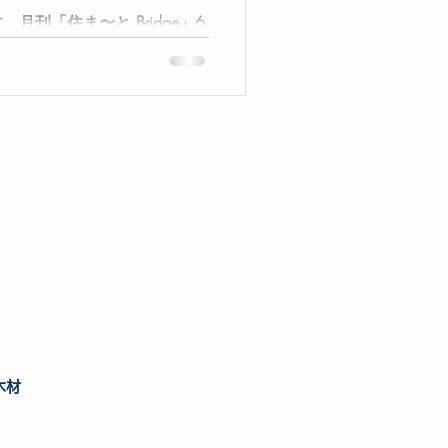
刊「住ま〜と Bridge」6
意点
 ご紹介いたします。 住ま〜
のポイント 今月のトピックス：中
の「価格高騰」や「供給不
のテーマ：2026年の経済産業
。新築／集合／既存住宅の枠組
ナフサショック等で防水材が
的にできない場合の「責任」
出し 今月のトピックス 今月
産業省と環境省のZEH補助事
ZEH-M 既存住宅 匠総合法律事
フサショックによって防水材
きない場合」（秋野弁護士）
のアンケート結果として、ア
装用塗料などで「高騰してい
という状況が紹介されていま
木材
けでなく、供給不足や納期遅
・代替材の検討がより重