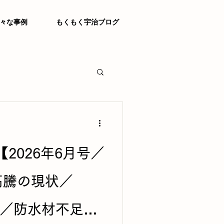
々な事例
もくもく宇治ブログ
e【2026年6月号／
材高騰の現状／
補助／防水材不足と