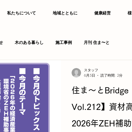
私たちについて
地域とともに
健康経営
様
せ
木のある暮らし
施工事例
月刊 住ま〜と
スタッフ
6月5日
読了時間: 2分
住ま〜とBridg
Vol.212】資
2026年ZEH