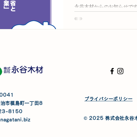
永谷木材からのお知らせです。月
雨漏り補修の注
月号が発行されましたので、
とBridge 6月号 今月号
東情勢の影響で、建設資材
安」が続いています。 今月
省・環境省のZEH補助事業
みを整理。 法律基礎知識：
不足し、雨漏り補修が物理
と「契約対応」。 表紙の見
のテーマ：「2026年の経済
業」 新築戸建ZEH 新築集合
務所の法律基礎知識：「ナ
が不足し、雨漏り補修がで
0041
プライバシーポリシー
今月のトピックス 全国調査
宇治市槙島町一丁田8
スファルト類や塩ビ管、外
23-8150
る」と感じる業者が多い、
© 2025 株式会社永谷
nagatani.biz
す。背景には、資材価格だ
れもあるため、見積・工程